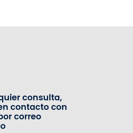
quier consulta,
en contacto con
por correo
co