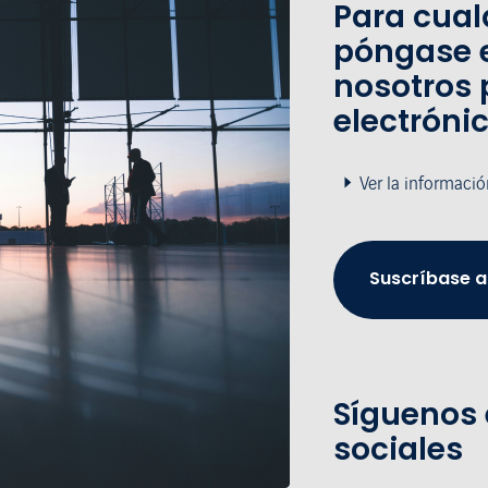
Para cual
póngase 
nosotros 
electróni
Ver la informació
Suscríbase a
Síguenos 
sociales